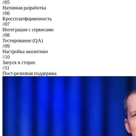
//05
Нативная разработка
//06
Кроссплатформенность
//07
Интеграция с сервисами
//08
Тестирование (QA)
//09
Настройка аналитики
//10
Запуск в сторах
//11
Пост-релизная поддержка